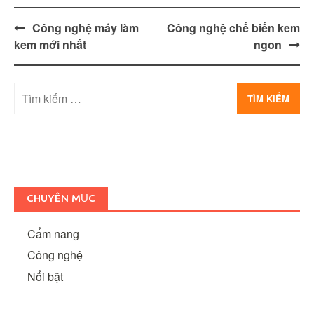
Post
Công nghệ máy làm
Công nghệ chế biến kem
navigation
kem mới nhất
ngon
Tìm
kiếm
cho:
CHUYÊN MỤC
Cẩm nang
Công nghệ
Nổi bật