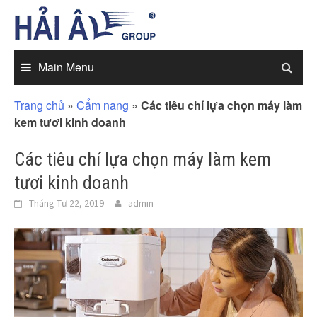
Skip
to
content
Main Menu
Trang chủ
»
Cẩm nang
»
Các tiêu chí lựa chọn máy làm
kem tươi kinh doanh
Các tiêu chí lựa chọn máy làm kem
tươi kinh doanh
Tháng Tư 22, 2019
admin