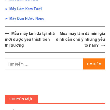
► Máy Làm Kem Tươi
► Máy Đun Nước Nóng
Post
Mẫu máy làm đá tại nhà
Mua máy làm đá mini gia
navigation
mới được yêu thích trên
đình cần chú ý những yếu
thị trường
tố nào?
Tìm
kiếm
cho:
CHUYÊN MỤC